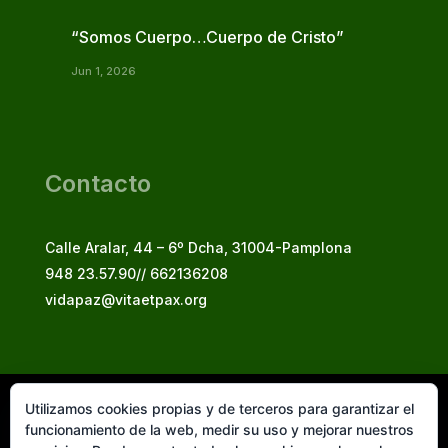
“Somos Cuerpo…Cuerpo de Cristo”
Jun 1, 2026
Contacto
Calle Aralar, 44 – 6º Dcha, 31004-Pamplona
948 23.57.90// 662136208
vidapaz@vitaetpax.org
Utilizamos cookies propias y de terceros para garantizar el
Vita et Pax, 2025
funcionamiento de la web, medir su uso y mejorar nuestros
© Instituto Secular Vita et Pax in Christo Jesu