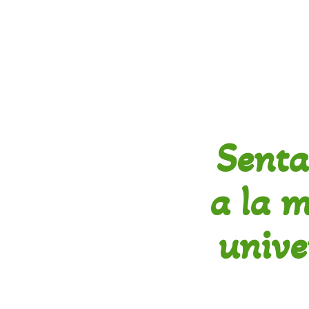
Sent
a la 
unive