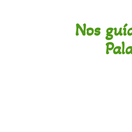
Nos guí
Pal