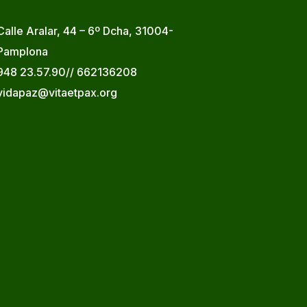
Calle Aralar, 44 – 6º Dcha, 31004-
Pamplona
948 23.57.90// 662136208
vidapaz@vitaetpax.org