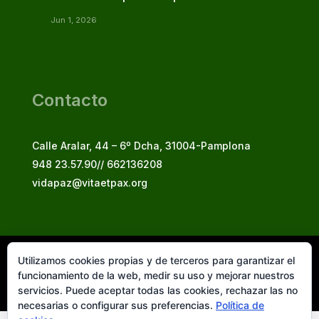
Jun 1, 2026
Contacto
Calle Aralar, 44 – 6º Dcha, 31004-Pamplona
948 23.57.90// 662136208
vidapaz@vitaetpax.org
Utilizamos cookies propias y de terceros para garantizar el
Vita et Pax, 2025
funcionamiento de la web, medir su uso y mejorar nuestros
© Instituto Secular Vita et Pax in Christo Jesu
servicios. Puede aceptar todas las cookies, rechazar las no
necesarias o configurar sus preferencias.
Política de