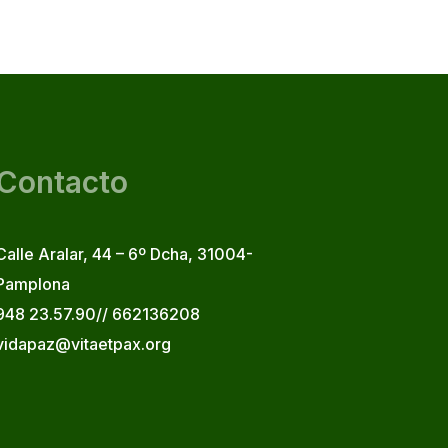
Contacto
Calle Aralar, 44 – 6º Dcha, 31004-
Pamplona
948 23.57.90// 662136208
vidapaz@vitaetpax.org