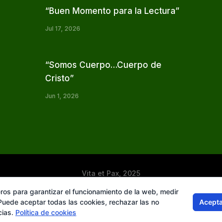
“Buen Momento para la Lectura”
Jul 17, 2026
“Somos Cuerpo…Cuerpo de
Cristo”
Jun 1, 2026
Vita et Pax, 2025
© Instituto Secular Vita et Pax in Christo Jesu
ros para garantizar el funcionamiento de la web, medir
Acepta
 Puede aceptar todas las cookies, rechazar las no
cias.
Política de cookies