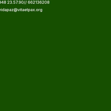
948 23.57.90// 662136208
vidapaz@vitaetpax.org