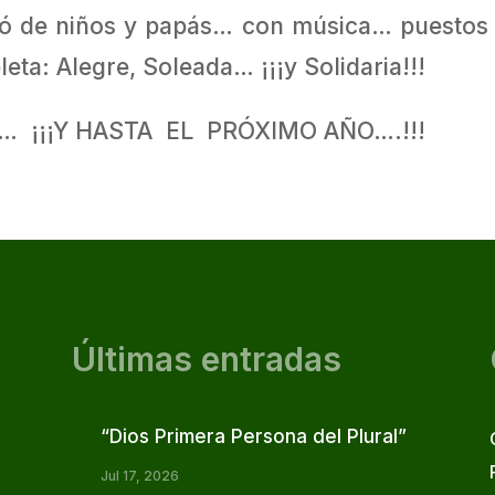
enó de niños y papás… con música… puestos 
a: Alegre, Soleada… ¡¡¡y Solidaria!!!
!! … ¡¡¡Y HASTA EL PRÓXIMO AÑO….!!!
Últimas entradas
“Dios Primera Persona del Plural”
Jul 17, 2026