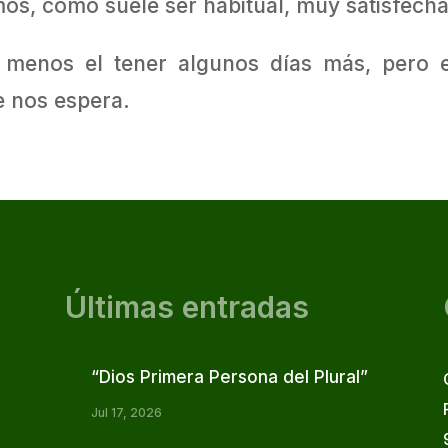
mos, como suele ser habitual, muy satisfech
menos el tener algunos días más, pero e
e nos espera.
Últimas entradas
“Dios Primera Persona del Plural”
Jul 17, 2026