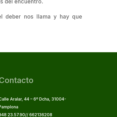
as del encuentro.
l deber nos llama y hay que
Contacto
Calle Aralar, 44 – 6º Dcha, 31004-
Pamplona
948 23.57.90// 662136208