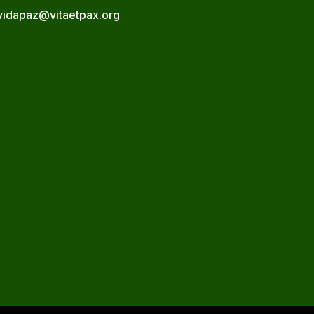
vidapaz@vitaetpax.org