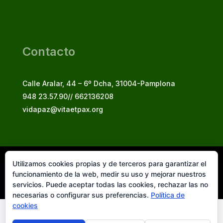
Contacto
Calle Aralar, 44 – 6º Dcha, 31004-Pamplona
948 23.57.90// 662136208
vidapaz@vitaetpax.org
Utilizamos cookies propias y de terceros para garantizar el
Vita et Pax, 2025
funcionamiento de la web, medir su uso y mejorar nuestros
© Instituto Secular Vita et Pax in Christo Jesu
servicios. Puede aceptar todas las cookies, rechazar las no
necesarias o configurar sus preferencias.
Política de
cookies