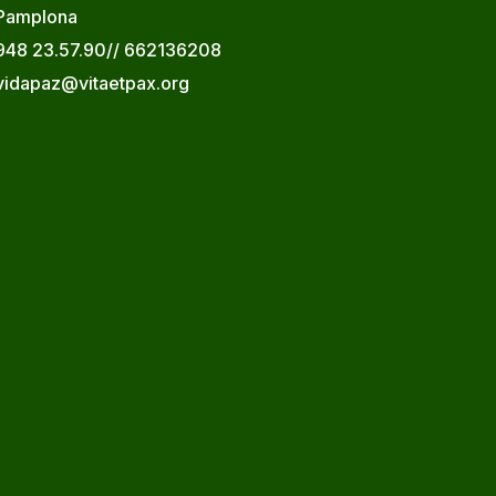
Pamplona
948 23.57.90// 662136208
vidapaz@vitaetpax.org