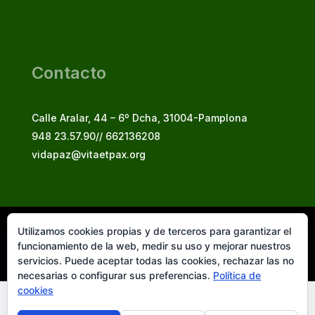
Contacto
Calle Aralar, 44 – 6º Dcha, 31004-Pamplona
948 23.57.90// 662136208
vidapaz@vitaetpax.org
Utilizamos cookies propias y de terceros para garantizar el
Vita et Pax, 2025
funcionamiento de la web, medir su uso y mejorar nuestros
© Instituto Secular Vita et Pax in Christo Jesu
servicios. Puede aceptar todas las cookies, rechazar las no
necesarias o configurar sus preferencias.
Política de
cookies