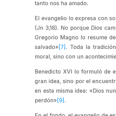
tanto nos ha amado.
El evangelio lo expresa con so
(Jn 3,18). No porque Dios cam
Gregorio Magno lo resume de 
salvado»
[7]
. Toda la tradició
moral, sino con un acontecimi
Benedicto XVI lo formuló de e
gran idea, sino por el encuen
en esta misma idea: «Dios nu
perdón»
[9]
.
En el fondo, el evangelio de e