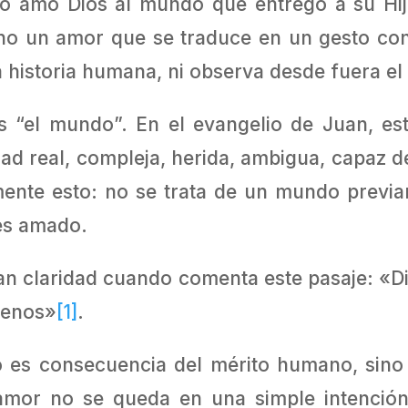
to amó Dios al mundo que entregó a su Hijo
no un amor que se traduce en un gesto concr
 historia humana, ni observa desde fuera el
s “el mundo”. En el evangelio de Juan, es
d real, compleja, herida, ambigua, capaz de a
ente esto: no se trata de un mundo previa
es amado.
ran claridad cuando comenta este pasaje: «
uenos»
[1]
.
o es consecuencia del mérito humano, sino
amor no se queda en una simple intención