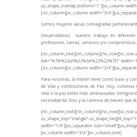
us_shape_overlap_bottom=”1″][vc_column wid
[/vc_column][vc_column width=”3/4″][us_separato
Somos mujeres laicas consagradas perteneciente
Desarrollamos nuestro trabajo en diferente 
profesiones, tareas, servicios y/o compromisos,
[/vc_column_text][/vc_column][/vc_row][vc_row 
link=”%7B%22url%22%3A%22%22%7D” width=”1
[/vc_column][vc_column width=”3/4″][us_separato
Para nosotras, la misión tiene como base y cu
de Vida y constructoras de Paz. Hoy, continúa 
vida o la paz estén más amenazadas: inmigraci
necesidad de Dios y la carencia de bienes que di
[/vc_column_text][/vc_column][/vc_row][vc_row 
us_shape_top=”triangle” us_shape_height_top=”
width=”1/4″][us_separator size=”small”][us_
[vc_column width=”3/4″][vc_column_text]