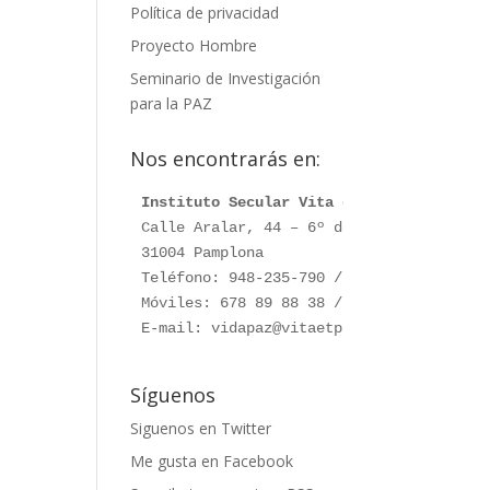
Política de privacidad
Proyecto Hombre
Seminario de Investigación
para la PAZ
Nos encontrarás en:
Instituto Secular Vita et Pax
Calle Aralar, 44 – 6º dcha.

31004 Pamplona

Teléfono: 948-235-790 / 948-230-787

Móviles: 678 89 88 38 / 660 76 91 28

E-mail: vidapaz@vitaetpax.org
Síguenos
Siguenos en Twitter
Me gusta en Facebook