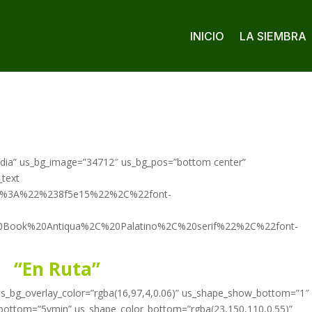
INICIO
LA SIEMBRA
dia” us_bg_image=”34712″ us_bg_pos=”bottom center”
_text
2%3A%22%238f5e15%22%2C%22font-
0Book%20Antiqua%2C%20Palatino%2C%20serif%22%2C%22font-
“En Ruta”
 us_bg_overlay_color=”rgba(16,97,4,0.06)” us_shape_show_bottom=”1″
_bottom=”5vmin” us_shape_color_bottom=”rgba(23,150,110,0.55)”