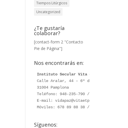
Tiempos Litúrgicos
Uncategorized
¿Te gustaría
colaborar?
[contact-form 2 "Contacto
Pie de Página"]
Nos encontrarás en:
Instituto Secular Vita et Pax
Calle Aralar, 44 – 6º dcha. 

31004 Pamplona

Teléfono: 948-235-790 / 948-230-787

E-mail: vidapaz@vitaetpax.org

Móviles: 678 89 88 38 /  660 76 91 28
Síguenos: