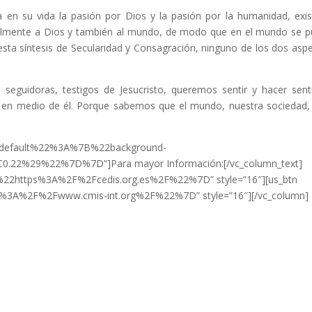
 en su vida la pasión por Dios y la pasión por la humanidad, exis
talmente a Dios y también al mundo, de modo que en el mundo se 
En esta síntesis de Secularidad y Consagración, ninguno de los dos asp
seguidoras, testigos de Jesucristo, queremos sentir y hacer sent
 en medio de él. Porque sabemos que el mundo, nuestra sociedad,
%22default%22%3A%7B%22background-
22%29%22%7D%7D”]Para mayor Información:[/vc_column_text]
A%22https%3A%2F%2Fcedis.org.es%2F%22%7D” style=”16″][us_btn
s%3A%2F%2Fwww.cmis-int.org%2F%22%7D” style=”16″][/vc_column]