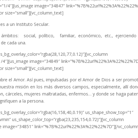
th=”1/4″][us_image image=”34847″ link=”%7B%22url%22%3A%22%22%
r size=”small”][vc_column_text]
s a un Instituto Secular.
ámbitos: social, político, familiar, económico, etc., ejerciend
 de cada una.
us_bg_overlay_color=”rgba(28,120,77,0.12)”][vc_column
/4″][us_image image=”34849″ link=”%7B%22url%22%3A%22%22%7D
r size=”small”][vc_column_text]
mbre el Amor. Así pues, impulsadas por el Amor de Dios a ser promo
nuestra misión en los más diversos campos, especialmente, allí don
ón, cárceles, mujeres maltratadas, enfermos… y donde se haga paten
gnifiquen a la persona.
us_bg_overlay_color=”rgba(16,158,40,0.19)” us_shape_show_top=”1″
1vmin” us_shape_color_top=”rgba(23,235,154,0.72)”][vc_column
image image=”34851″ link=”%7B%22url%22%3A%22%22%7D”][/vc_colum