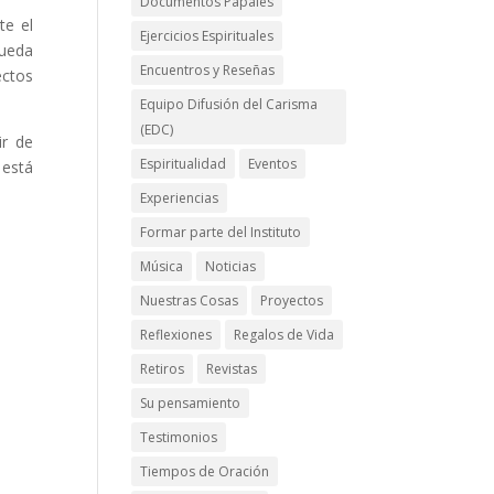
Documentos Papales
te el
Ejercicios Espirituales
pueda
Encuentros y Reseñas
ectos
Equipo Difusión del Carisma
(EDC)
ir de
Espiritualidad
Eventos
 está
Experiencias
Formar parte del Instituto
Música
Noticias
Nuestras Cosas
Proyectos
Reflexiones
Regalos de Vida
Retiros
Revistas
Su pensamiento
Testimonios
Tiempos de Oración