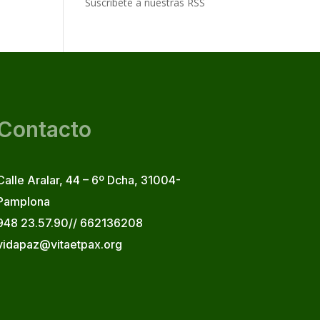
Suscribete a nuestras RSS
Contacto
Calle Aralar, 44 – 6º Dcha, 31004-
Pamplona
948 23.57.90// 662136208
vidapaz@vitaetpax.org