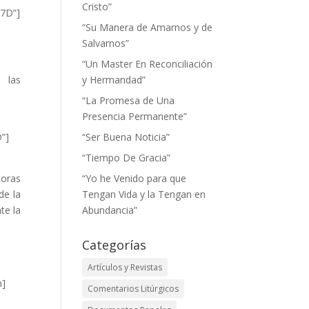
Cristo”
7D”]
“Su Manera de Amarnos y de
Salvarnos”
“Un Master En Reconciliación
o las
y Hermandad”
“La Promesa de Una
Presencia Permanente”
”]
“Ser Buena Noticia”
“Tiempo De Gracia”
toras
“Yo he Venido para que
de la
Tengan Vida y la Tengan en
te la
Abundancia”
Categorías
Artículos y Revistas
n]
Comentarios Litúrgicos