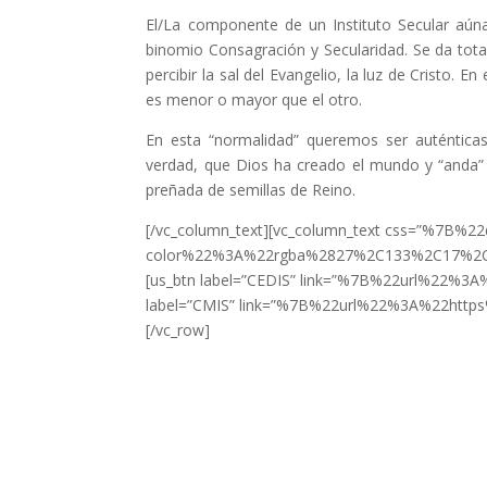
El/La componente de un Instituto Secular aúna
binomio Consagración y Secularidad. Se da to
percibir la sal del Evangelio, la luz de Cristo. 
es menor o mayor que el otro.
En esta “normalidad” queremos ser auténticas 
verdad, que Dios ha creado el mundo y “anda”
preñada de semillas de Reino.
[/vc_column_text][vc_column_text css=”%7B
color%22%3A%22rgba%2827%2C133%2C17%2C0.
[us_btn label=”CEDIS” link=”%7B%22url%22%3
label=”CMIS” link=”%7B%22url%22%3A%22http
[/vc_row]