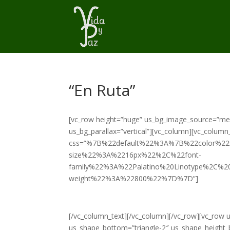
“En Ruta”
[vc_row height=”huge” us_bg_image_source=”me
us_bg_parallax=”vertical”][vc_column][vc_column
css=”%7B%22default%22%3A%7B%22color%2
size%22%3A%2216px%22%2C%22font-
family%22%3A%22Palatino%20Linotype%2C%2
weight%22%3A%22800%22%7D%7D”]
[/vc_column_text][/vc_column][/vc_row][vc_row
us_shape_bottom=”triangle-2″ us_shape_height