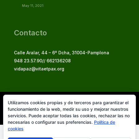
May 11, 2021
Contacto
Calle Aralar, 44 – 6º Dcha, 31004-Pamplona
948 23.57.90// 662136208
vidapaz@vitaetpax.org
Utilizamos cookies propias y de terceros para garantizar el
Vita et Pax, 2025
funcionamiento de la web, medir su uso y mejorar nuestros
© Instituto Secular Vita et Pax in Christo Jesu
servicios. Puede aceptar todas las cookies, rechazar las no
necesarias o configurar sus preferencias.
Política de
cookies