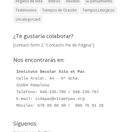
Regalos de Vida
Retiros
Revistas
Su pensamiento
Testimonios
Tiempos de Oración
Tiempos Litúrgicos
Uncategorized
¿Te gustaría colaborar?
[contact-form 2 "Contacto Pie de Página"]
Nos encontrarás en:
Instituto Secular Vita et Pax
Calle Aralar, 44 – 6º dcha. 

31004 Pamplona

Teléfono: 948-235-790 / 948-230-787

E-mail: vidapaz@vitaetpax.org

Móviles: 678 89 88 38 /  660 76 91 28
Síguenos: