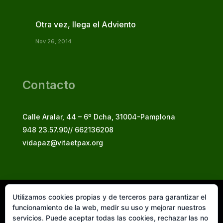
Otra vez, llega el Adviento
Nov 26, 2014
Contacto
Calle Aralar, 44 – 6º Dcha, 31004-Pamplona
948 23.57.90// 662136208
vidapaz@vitaetpax.org
Utilizamos cookies propias y de terceros para garantizar el
Vita et Pax, 2025
funcionamiento de la web, medir su uso y mejorar nuestros
© Instituto Secular Vita et Pax in Christo Jesu
servicios. Puede aceptar todas las cookies, rechazar las no