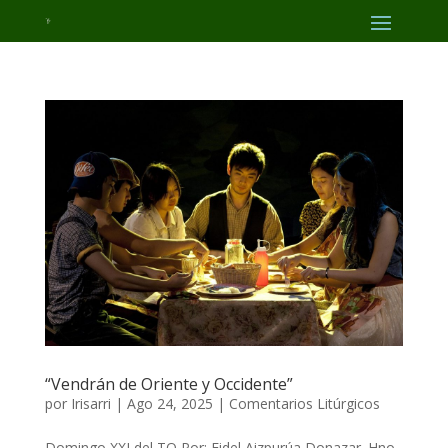
“Vendrán de Oriente y Occidente”
por
Irisarri
|
Ago 24, 2025
|
Comentarios Litúrgicos
Domingo XXI del TO Por: Fidel Aizpurúa Donazar. Hno