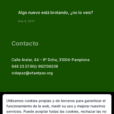
Algo nuevo está brotando, ¿no lo veis?
Ene 4, 2017
Contacto
Calle Aralar, 44 – 6º Dcha, 31004-Pamplona
948 23.57.90// 662136208
vidapaz@vitaetpax.org
Utilizamos cookies propias y de terceros para garantizar el
Vita et Pax, 2025
funcionamiento de la web, medir su uso y mejorar nuestros
© Instituto Secular Vita et Pax in Christo Jesu
servicios. Puede aceptar todas las cookies, rechazar las no