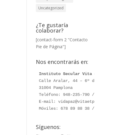
Uncategorized
¿Te gustaría
colaborar?
[contact-form 2 "Contacto
Pie de Página"]
Nos encontrarás en:
Instituto Secular Vita et Pax
Calle Aralar, 44 – 6º dcha. 

31004 Pamplona

Teléfono: 948-235-790 / 948-230-787

E-mail: vidapaz@vitaetpax.org

Móviles: 678 89 88 38 /  660 76 91 28
Síguenos: