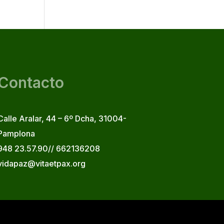
Contacto
Calle Aralar, 44 – 6º Dcha, 31004-
Pamplona
948 23.57.90// 662136208
vidapaz@vitaetpax.org