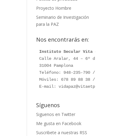
Proyecto Hombre
Seminario de Investigación
para la PAZ
Nos encontrarás en:
Instituto Secular Vita et Pax
Calle Aralar, 44 – 6º dcha.

31004 Pamplona

Teléfono: 948-235-790 / 948-230-787

Móviles: 678 89 88 38 / 660 76 91 28

E-mail: vidapaz@vitaetpax.org
Síguenos
Siguenos en Twitter
Me gusta en Facebook
Suscribete a nuestras RSS