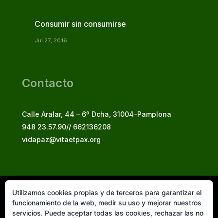
Consumir sin consumirse
Jul 27, 2016
Contacto
Calle Aralar, 44 – 6º Dcha, 31004-Pamplona
948 23.57.90// 662136208
vidapaz@vitaetpax.org
Utilizamos cookies propias y de terceros para garantizar el
Vita et Pax, 2025
funcionamiento de la web, medir su uso y mejorar nuestros
© Instituto Secular Vita et Pax in Christo Jesu
servicios. Puede aceptar todas las cookies, rechazar las no