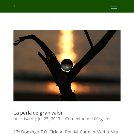
La perla de gran valor
por
Irisarri
|
Jul 25, 2017
|
Comentarios Litúrgicos
17º Domingo T.O. Ciclo A Por: M. Carmen Martín. Vita