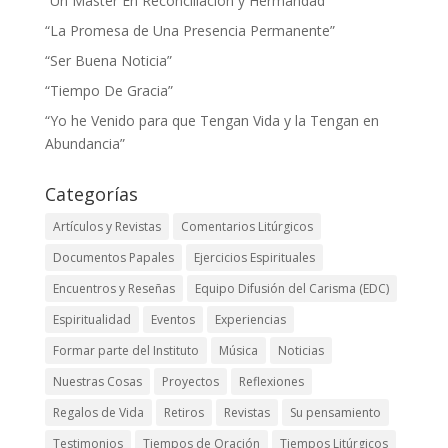
“Un Master En Reconciliación y Hermandad”
“La Promesa de Una Presencia Permanente”
“Ser Buena Noticia”
“Tiempo De Gracia”
“Yo he Venido para que Tengan Vida y la Tengan en
Abundancia”
Categorías
Artículos y Revistas
Comentarios Litúrgicos
Documentos Papales
Ejercicios Espirituales
Encuentros y Reseñas
Equipo Difusión del Carisma (EDC)
Espiritualidad
Eventos
Experiencias
Formar parte del Instituto
Música
Noticias
Nuestras Cosas
Proyectos
Reflexiones
Regalos de Vida
Retiros
Revistas
Su pensamiento
Testimonios
Tiempos de Oración
Tiempos Litúrgicos