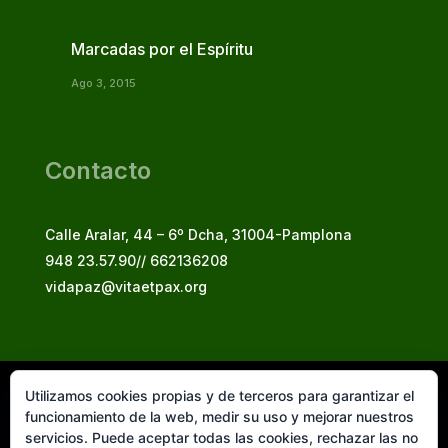
Marcadas por el Espíritu
Ago 3, 2015
Contacto
Calle Aralar, 44 – 6º Dcha, 31004-Pamplona
948 23.57.90// 662136208
vidapaz@vitaetpax.org
Utilizamos cookies propias y de terceros para garantizar el
Vita et Pax, 2025
funcionamiento de la web, medir su uso y mejorar nuestros
© Instituto Secular Vita et Pax in Christo Jesu
servicios. Puede aceptar todas las cookies, rechazar las no