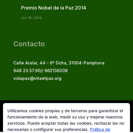
Premio Nobel de la Paz 2014
Oct 10, 2014
Contacto
Calle Aralar, 44 – 6º Dcha, 31004-Pamplona
948 23.57.90// 662136208
vidapaz@vitaetpax.org
Utilizamos cookies propias y de terceros para garantizar el
Vita et Pax, 2025
funcionamiento de la web, medir su uso y mejorar nuestros
© Instituto Secular Vita et Pax in Christo Jesu
servicios. Puede aceptar todas las cookies, rechazar las no
necesarias o configurar sus preferencias.
Política de