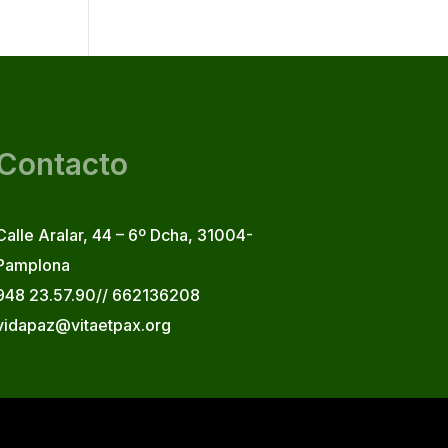
Contacto
Calle Aralar, 44 – 6º Dcha, 31004-
Pamplona
948 23.57.90// 662136208
vidapaz@vitaetpax.org