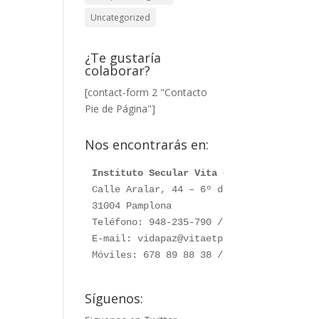
Uncategorized
¿Te gustaría
colaborar?
[contact-form 2 "Contacto
Pie de Página"]
Nos encontrarás en:
Instituto Secular Vita et Pax
Calle Aralar, 44 – 6º dcha. 

31004 Pamplona

Teléfono: 948-235-790 / 948-230-787

E-mail: vidapaz@vitaetpax.org

Móviles: 678 89 88 38 /  660 76 91 28
Síguenos: