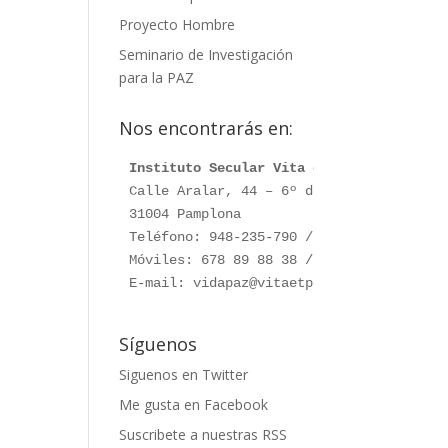
Proyecto Hombre
Seminario de Investigación
para la PAZ
Nos encontrarás en:
Instituto Secular Vita et Pax
Calle Aralar, 44 – 6º dcha.

31004 Pamplona

Teléfono: 948-235-790 / 948-230-787

Móviles: 678 89 88 38 / 660 76 91 28

E-mail: vidapaz@vitaetpax.org
Síguenos
Siguenos en Twitter
Me gusta en Facebook
Suscribete a nuestras RSS