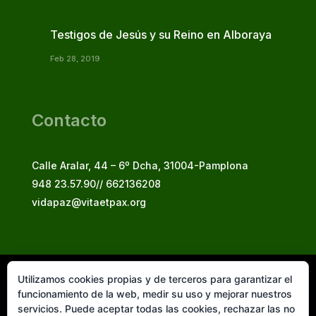
Testigos de Jesús y su Reino en Alboraya
Feb 28, 2019
Contacto
Calle Aralar, 44 – 6º Dcha, 31004-Pamplona
948 23.57.90// 662136208
vidapaz@vitaetpax.org
Utilizamos cookies propias y de terceros para garantizar el
Vita et Pax, 2025
funcionamiento de la web, medir su uso y mejorar nuestros
© Instituto Secular Vita et Pax in Christo Jesu
servicios. Puede aceptar todas las cookies, rechazar las no