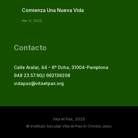
Comienza Una Nueva Vida
Abr 4, 2023
Contacto
Calle Aralar, 44 – 6º Dcha, 31004-Pamplona
948 23.57.90// 662136208
vidapaz@vitaetpax.org
Vita et Pax, 2025
© Instituto Secular Vita et Pax in Christo Jesu