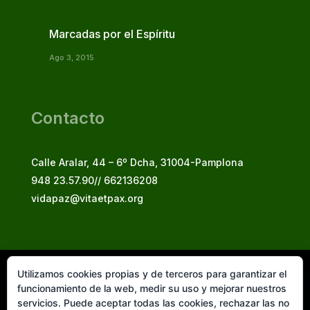
Marcadas por el Espíritu
Ago 3, 2015
Contacto
Calle Aralar, 44 – 6º Dcha, 31004-Pamplona
948 23.57.90// 662136208
vidapaz@vitaetpax.org
Utilizamos cookies propias y de terceros para garantizar el
Vita et Pax, 2025
funcionamiento de la web, medir su uso y mejorar nuestros
© Instituto Secular Vita et Pax in Christo Jesu
servicios. Puede aceptar todas las cookies, rechazar las no