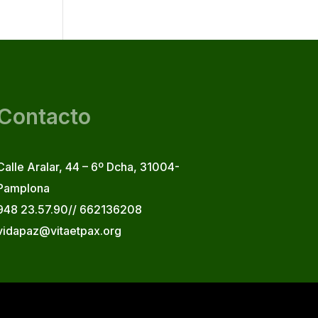
Contacto
Calle Aralar, 44 – 6º Dcha, 31004-
Pamplona
948 23.57.90// 662136208
vidapaz@vitaetpax.org