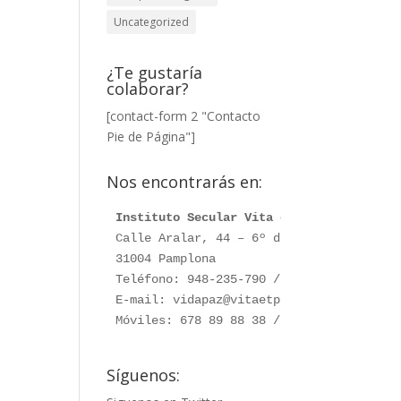
Uncategorized
¿Te gustaría
colaborar?
[contact-form 2 "Contacto
Pie de Página"]
Nos encontrarás en:
Instituto Secular Vita et Pax
Calle Aralar, 44 – 6º dcha. 

31004 Pamplona

Teléfono: 948-235-790 / 948-230-787

E-mail: vidapaz@vitaetpax.org

Móviles: 678 89 88 38 /  660 76 91 28
Síguenos: