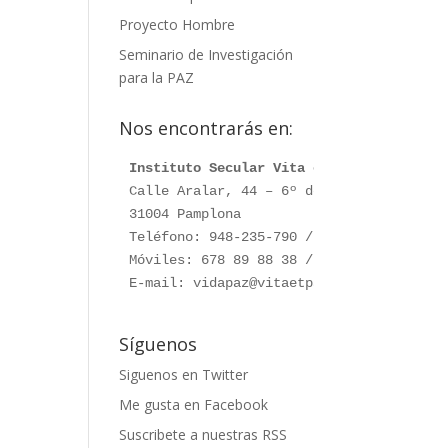
Proyecto Hombre
Seminario de Investigación
para la PAZ
Nos encontrarás en:
Instituto Secular Vita et Pax
Calle Aralar, 44 – 6º dcha.

31004 Pamplona

Teléfono: 948-235-790 / 948-230-787

Móviles: 678 89 88 38 / 660 76 91 28

E-mail: vidapaz@vitaetpax.org
Síguenos
Siguenos en Twitter
Me gusta en Facebook
Suscribete a nuestras RSS