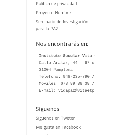
Política de privacidad
Proyecto Hombre
Seminario de Investigación
para la PAZ
Nos encontrarás en:
Instituto Secular Vita et Pax
Calle Aralar, 44 – 6º dcha.

31004 Pamplona

Teléfono: 948-235-790 / 948-230-787

Móviles: 678 89 88 38 / 660 76 91 28

E-mail: vidapaz@vitaetpax.org
Síguenos
Siguenos en Twitter
Me gusta en Facebook