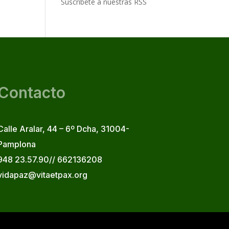
Suscribete a nuestras RSS
Contacto
Calle Aralar, 44 – 6º Dcha, 31004-
Pamplona
948 23.57.90// 662136208
vidapaz@vitaetpax.org