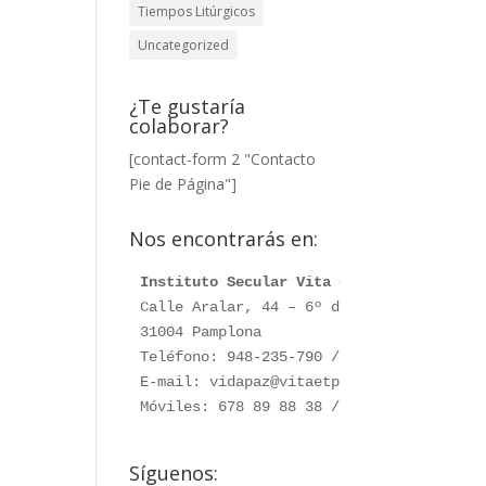
Tiempos Litúrgicos
Uncategorized
¿Te gustaría
colaborar?
[contact-form 2 "Contacto
Pie de Página"]
Nos encontrarás en:
Instituto Secular Vita et Pax
Calle Aralar, 44 – 6º dcha. 

31004 Pamplona

Teléfono: 948-235-790 / 948-230-787

E-mail: vidapaz@vitaetpax.org

Móviles: 678 89 88 38 /  660 76 91 28
Síguenos: