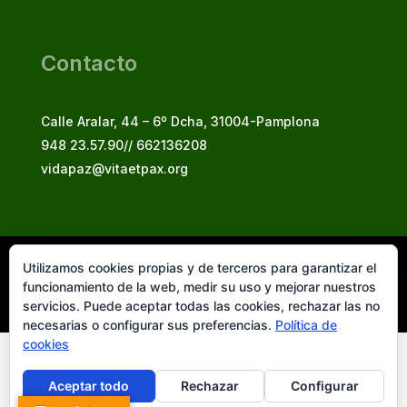
Contacto
Calle Aralar, 44 – 6º Dcha, 31004-Pamplona
948 23.57.90// 662136208
vidapaz@vitaetpax.org
Utilizamos cookies propias y de terceros para garantizar el
Vita et Pax, 2025
funcionamiento de la web, medir su uso y mejorar nuestros
© Instituto Secular Vita et Pax in Christo Jesu
servicios. Puede aceptar todas las cookies, rechazar las no
necesarias o configurar sus preferencias.
Política de
cookies
Aceptar todo
Rechazar
Configurar