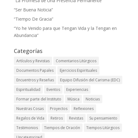
“La Promesa de Una Presencia Permanente”
“Ser Buena Noticia”
“Tiempo De Gracia”
“Yo he Venido para que Tengan Vida y la Tengan en
Abundancia”
Categorías
Artículos y Revistas
Comentarios Litúrgicos
Documentos Papales
Ejercicios Espirituales
Encuentros y Reseñas
Equipo Difusión del Carisma (EDC)
Espiritualidad
Eventos
Experiencias
Formar parte del Instituto
Música
Noticias
Nuestras Cosas
Proyectos
Reflexiones
Regalos de Vida
Retiros
Revistas
Su pensamiento
Testimonios
Tiempos de Oración
Tiempos Litúrgicos
Uncategorized