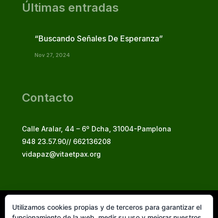
Últimas entradas
“Buscando Señales De Esperanza”
Nov 27, 2024
Contacto
Calle Aralar, 44 – 6º Dcha, 31004-Pamplona
948 23.57.90// 662136208
vidapaz@vitaetpax.org
Utilizamos cookies propias y de terceros para garantizar el
Vita et Pax, 2025
funcionamiento de la web, medir su uso y mejorar nuestros