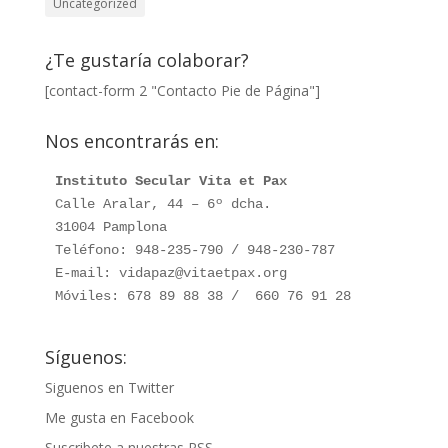
Uncategorized
¿Te gustaría colaborar?
[contact-form 2 "Contacto Pie de Página"]
Nos encontrarás en:
Instituto Secular Vita et Pax
Calle Aralar, 44 – 6º dcha. 

31004 Pamplona

Teléfono: 948-235-790 / 948-230-787

E-mail: vidapaz@vitaetpax.org

Móviles: 678 89 88 38 /  660 76 91 28
Síguenos:
Siguenos en Twitter
Me gusta en Facebook
Suscribete a nuestras RSS