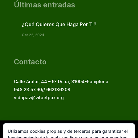
Últimas entradas
¿Qué Quieres Que Haga Por Ti?
Oct 22, 2024
Contacto
Calle Aralar, 44 – 6º Dcha, 31004-Pamplona
948 23.57.90// 662136208
vidapaz@vitaetpax.org
Utilizamos cookies propias y de terceros para garantizar el
Vita et Pax, 2025
funcionamiento de la web, medir su uso y mejorar nuestros