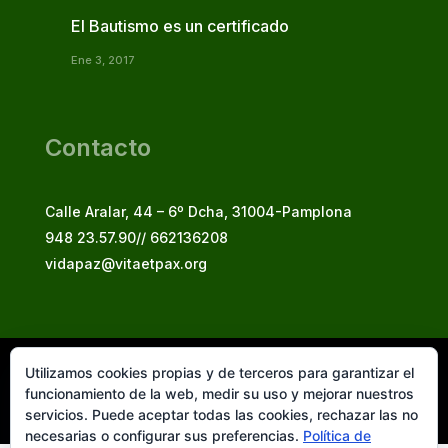
El Bautismo es un certificado
Ene 3, 2017
Contacto
Calle Aralar, 44 – 6º Dcha, 31004-Pamplona
948 23.57.90// 662136208
vidapaz@vitaetpax.org
Utilizamos cookies propias y de terceros para garantizar el
Vita et Pax, 2025
funcionamiento de la web, medir su uso y mejorar nuestros
© Instituto Secular Vita et Pax in Christo Jesu
servicios. Puede aceptar todas las cookies, rechazar las no
necesarias o configurar sus preferencias.
Política de