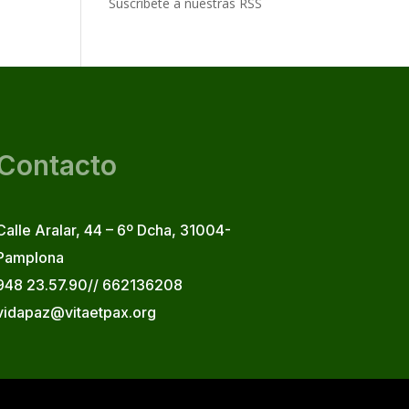
Suscribete a nuestras RSS
Contacto
Calle Aralar, 44 – 6º Dcha, 31004-
Pamplona
948 23.57.90// 662136208
vidapaz@vitaetpax.org