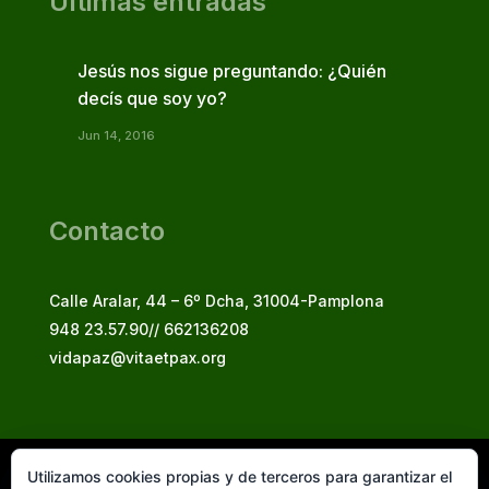
Últimas entradas
Jesús nos sigue preguntando: ¿Quién
decís que soy yo?
Jun 14, 2016
Contacto
Calle Aralar, 44 – 6º Dcha, 31004-Pamplona
948 23.57.90// 662136208
vidapaz@vitaetpax.org
Utilizamos cookies propias y de terceros para garantizar el
Vita et Pax, 2025