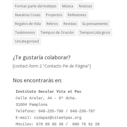
Formar parte del Instituto
Música
Noticias
Nuestras Cosas
Proyectos
Reflexiones
Regalos de Vida
Retiros
Revistas
Su pensamiento
Testimonios
Tiempos de Oración
Tiempos Litúrgicos
Uncategorized
¿Te gustaría colaborar?
[contact-form 2 "Contacto Pie de Página"]
Nos encontrarás en:
Instituto Secular Vita et Pax
Calle Aralar, 44 – 6º dcha. 

31004 Pamplona

Teléfono: 948-235-790 / 948-230-787

E-mail: vidapaz@vitaetpax.org

Móviles: 678 89 88 38 /  660 76 91 28