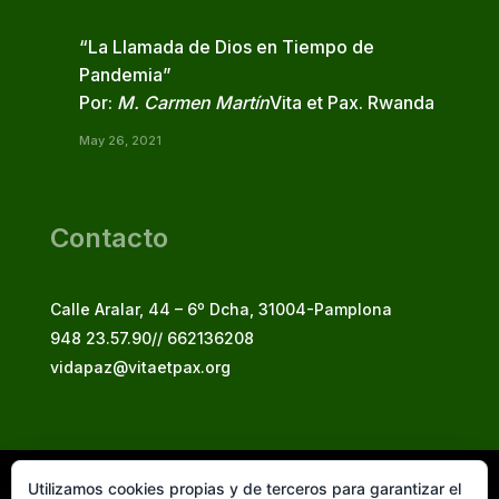
“La Llamada de Dios en Tiempo de
Pandemia”
Por:
M. Carmen Martín
Vita et Pax. Rwanda
May 26, 2021
Contacto
Calle Aralar, 44 – 6º Dcha, 31004-Pamplona
948 23.57.90// 662136208
vidapaz@vitaetpax.org
Utilizamos cookies propias y de terceros para garantizar el
Vita et Pax, 2025