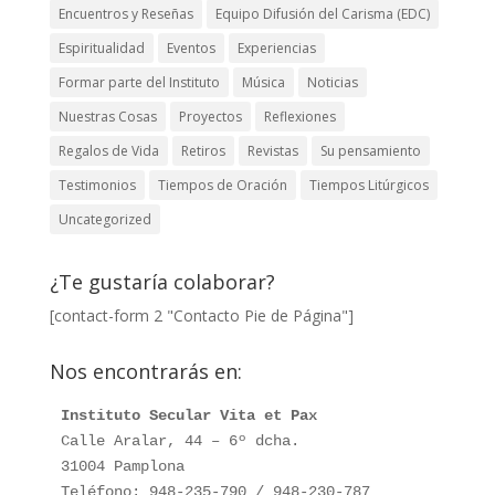
Encuentros y Reseñas
Equipo Difusión del Carisma (EDC)
Espiritualidad
Eventos
Experiencias
Formar parte del Instituto
Música
Noticias
Nuestras Cosas
Proyectos
Reflexiones
Regalos de Vida
Retiros
Revistas
Su pensamiento
Testimonios
Tiempos de Oración
Tiempos Litúrgicos
Uncategorized
¿Te gustaría colaborar?
[contact-form 2 "Contacto Pie de Página"]
Nos encontrarás en:
Instituto Secular Vita et Pax
Calle Aralar, 44 – 6º dcha. 

31004 Pamplona

Teléfono: 948-235-790 / 948-230-787
