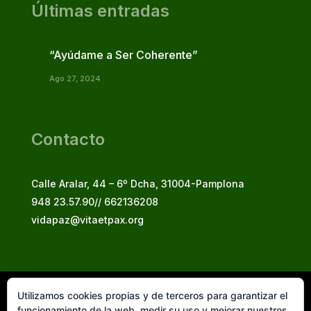
Últimas entradas
“Ayúdame a Ser Coherente”
Ago 27, 2024
Contacto
Calle Aralar, 44 – 6º Dcha, 31004-Pamplona
948 23.57.90// 662136208
vidapaz@vitaetpax.org
Utilizamos cookies propias y de terceros para garantizar el
Vita et Pax, 2025
funcionamiento de la web, medir su uso y mejorar nuestros