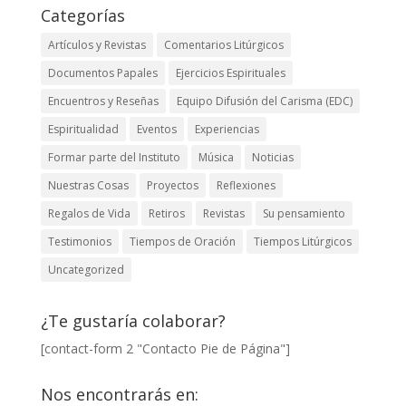
Categorías
Artículos y Revistas
Comentarios Litúrgicos
Documentos Papales
Ejercicios Espirituales
Encuentros y Reseñas
Equipo Difusión del Carisma (EDC)
Espiritualidad
Eventos
Experiencias
Formar parte del Instituto
Música
Noticias
Nuestras Cosas
Proyectos
Reflexiones
Regalos de Vida
Retiros
Revistas
Su pensamiento
Testimonios
Tiempos de Oración
Tiempos Litúrgicos
Uncategorized
¿Te gustaría colaborar?
[contact-form 2 "Contacto Pie de Página"]
Nos encontrarás en: