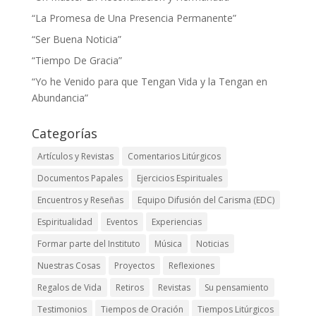
“La Promesa de Una Presencia Permanente”
“Ser Buena Noticia”
“Tiempo De Gracia”
“Yo he Venido para que Tengan Vida y la Tengan en
Abundancia”
Categorías
Artículos y Revistas
Comentarios Litúrgicos
Documentos Papales
Ejercicios Espirituales
Encuentros y Reseñas
Equipo Difusión del Carisma (EDC)
Espiritualidad
Eventos
Experiencias
Formar parte del Instituto
Música
Noticias
Nuestras Cosas
Proyectos
Reflexiones
Regalos de Vida
Retiros
Revistas
Su pensamiento
Testimonios
Tiempos de Oración
Tiempos Litúrgicos