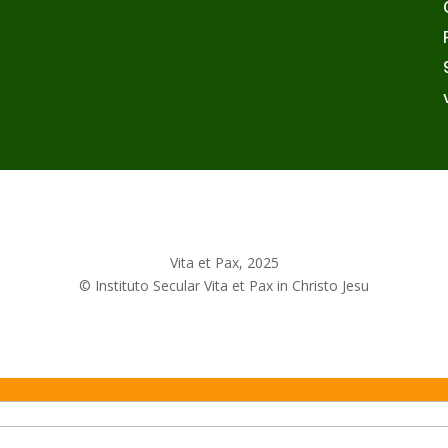
“Rogad al Dueño de la Mies que
Envíe Obreros a su Mies”
Jul 2, 2025
Vita et Pax, 2025
© Instituto Secular Vita et Pax in Christo Jesu