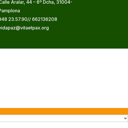
Calle Aralar, 44 – 6º Dcha, 31004-
Pamplona
948 23.57.90// 662136208
vidapaz@vitaetpax.org