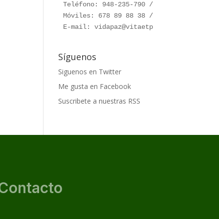
Teléfono: 948-235-790 / 948-230-787

Móviles: 678 89 88 38 / 660 76 91 28

E-mail: vidapaz@vitaetpax.org
Síguenos
Siguenos en Twitter
Me gusta en Facebook
Suscribete a nuestras RSS
Contacto