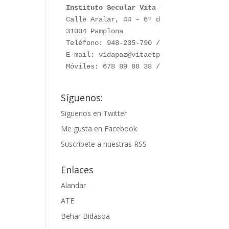
Instituto Secular Vita et Pax
Calle Aralar, 44 – 6º dcha. 

31004 Pamplona

Teléfono: 948-235-790 / 948-230-787

E-mail: vidapaz@vitaetpax.org

Móviles: 678 89 88 38 /  660 76 91 28
Síguenos:
Siguenos en Twitter
Me gusta en Facebook
Suscribete a nuestras RSS
Enlaces
Alandar
ATE
Behar Bidasoa