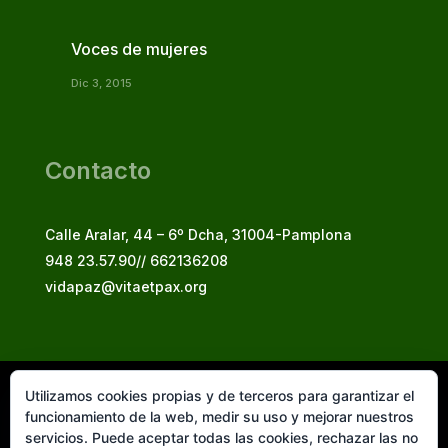
Voces de mujeres
Dic 3, 2015
Contacto
Calle Aralar, 44 – 6º Dcha, 31004-Pamplona
948 23.57.90// 662136208
vidapaz@vitaetpax.org
Utilizamos cookies propias y de terceros para garantizar el
Vita et Pax, 2025
funcionamiento de la web, medir su uso y mejorar nuestros
© Instituto Secular Vita et Pax in Christo Jesu
servicios. Puede aceptar todas las cookies, rechazar las no