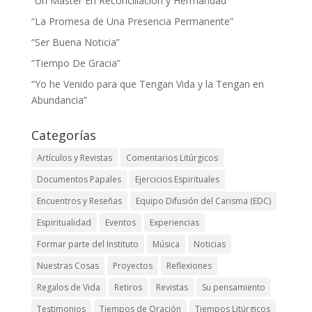
“Un Master En Reconciliación y Hermandad”
“La Promesa de Una Presencia Permanente”
“Ser Buena Noticia”
“Tiempo De Gracia”
“Yo he Venido para que Tengan Vida y la Tengan en
Abundancia”
Categorías
Artículos y Revistas
Comentarios Litúrgicos
Documentos Papales
Ejercicios Espirituales
Encuentros y Reseñas
Equipo Difusión del Carisma (EDC)
Espiritualidad
Eventos
Experiencias
Formar parte del Instituto
Música
Noticias
Nuestras Cosas
Proyectos
Reflexiones
Regalos de Vida
Retiros
Revistas
Su pensamiento
Testimonios
Tiempos de Oración
Tiempos Litúrgicos