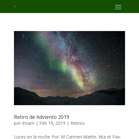
Retiro de Adviento 2019
por
Irisarri
|
Feb 19, 2019
|
Retiros
Luces en la noche Por: M Carmen Martín. Vita et Pax.