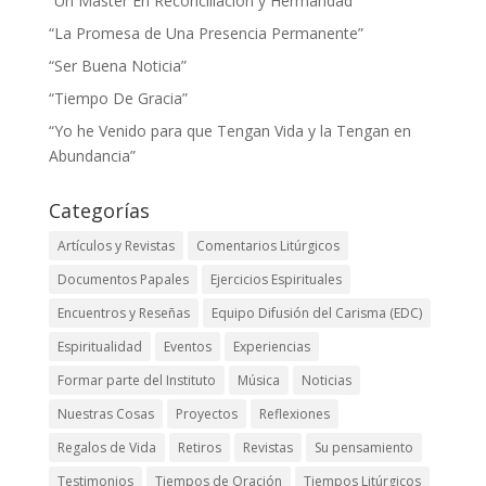
“Un Master En Reconciliación y Hermandad”
“La Promesa de Una Presencia Permanente”
“Ser Buena Noticia”
“Tiempo De Gracia”
“Yo he Venido para que Tengan Vida y la Tengan en
Abundancia”
Categorías
Artículos y Revistas
Comentarios Litúrgicos
Documentos Papales
Ejercicios Espirituales
Encuentros y Reseñas
Equipo Difusión del Carisma (EDC)
Espiritualidad
Eventos
Experiencias
Formar parte del Instituto
Música
Noticias
Nuestras Cosas
Proyectos
Reflexiones
Regalos de Vida
Retiros
Revistas
Su pensamiento
Testimonios
Tiempos de Oración
Tiempos Litúrgicos