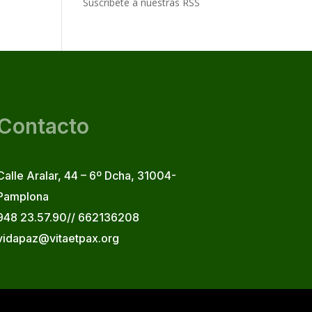
Suscribete a nuestras RSS
Contacto
Calle Aralar, 44 – 6º Dcha, 31004-
Pamplona
948 23.57.90// 662136208
vidapaz@vitaetpax.org