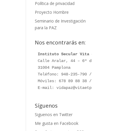
Política de privacidad
Proyecto Hombre
Seminario de Investigación
para la PAZ
Nos encontrarás en:
Instituto Secular Vita et Pax
Calle Aralar, 44 – 6º dcha.

31004 Pamplona

Teléfono: 948-235-790 / 948-230-787

Móviles: 678 89 88 38 / 660 76 91 28

E-mail: vidapaz@vitaetpax.org
Síguenos
Siguenos en Twitter
Me gusta en Facebook