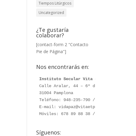
Tiempos Litúrgicos
Uncategorized
¿Te gustaría
colaborar?
[contact-form 2 "Contacto
Pie de Página"]
Nos encontrarás en:
Instituto Secular Vita et Pax
Calle Aralar, 44 – 6º dcha. 

31004 Pamplona

Teléfono: 948-235-790 / 948-230-787

E-mail: vidapaz@vitaetpax.org

Móviles: 678 89 88 38 /  660 76 91 28
Síguenos: