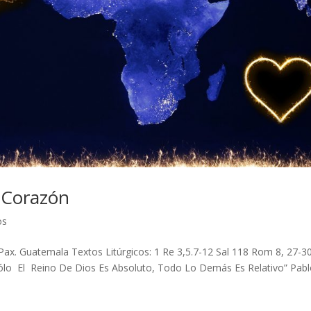
 Corazón
os
t Pax. Guatemala Textos Litúrgicos: 1 Re 3,5.7-12 Sal 118 Rom 8, 27-3
ólo El Reino De Dios Es Absoluto, Todo Lo Demás Es Relativo” Pabl