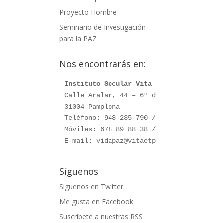
Proyecto Hombre
Seminario de Investigación
para la PAZ
Nos encontrarás en:
Instituto Secular Vita et Pax
Calle Aralar, 44 – 6º dcha.

31004 Pamplona

Teléfono: 948-235-790 / 948-230-787

Móviles: 678 89 88 38 / 660 76 91 28

E-mail: vidapaz@vitaetpax.org
Síguenos
Siguenos en Twitter
Me gusta en Facebook
Suscribete a nuestras RSS