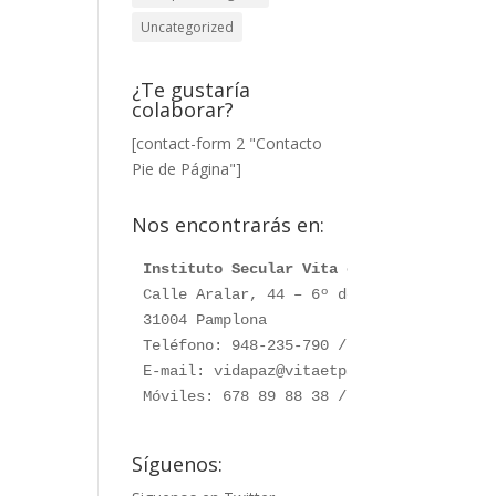
Uncategorized
¿Te gustaría
colaborar?
[contact-form 2 "Contacto
Pie de Página"]
Nos encontrarás en:
Instituto Secular Vita et Pax
Calle Aralar, 44 – 6º dcha. 

31004 Pamplona

Teléfono: 948-235-790 / 948-230-787

E-mail: vidapaz@vitaetpax.org

Móviles: 678 89 88 38 /  660 76 91 28
Síguenos: