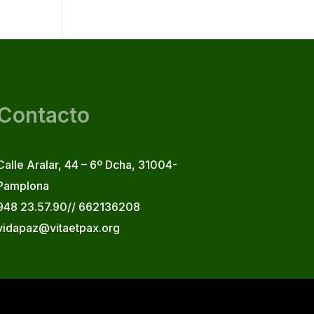
Contacto
Calle Aralar, 44 – 6º Dcha, 31004-
Pamplona
948 23.57.90// 662136208
vidapaz@vitaetpax.org