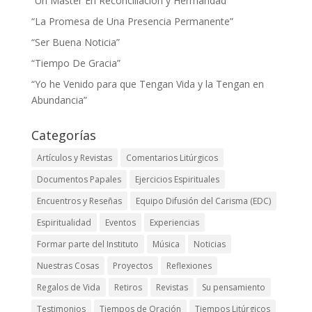
“Un Master En Reconciliación y Hermandad”
“La Promesa de Una Presencia Permanente”
“Ser Buena Noticia”
“Tiempo De Gracia”
“Yo he Venido para que Tengan Vida y la Tengan en
Abundancia”
Categorías
Artículos y Revistas
Comentarios Litúrgicos
Documentos Papales
Ejercicios Espirituales
Encuentros y Reseñas
Equipo Difusión del Carisma (EDC)
Espiritualidad
Eventos
Experiencias
Formar parte del Instituto
Música
Noticias
Nuestras Cosas
Proyectos
Reflexiones
Regalos de Vida
Retiros
Revistas
Su pensamiento
Testimonios
Tiempos de Oración
Tiempos Litúrgicos