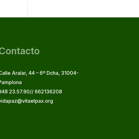
Contacto
Calle Aralar, 44 – 6º Dcha, 31004-
Pamplona
948 23.57.90// 662136208
vidapaz@vitaetpax.org