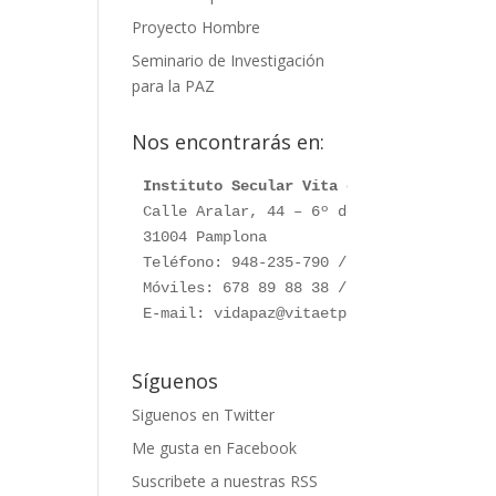
Proyecto Hombre
Seminario de Investigación
para la PAZ
Nos encontrarás en:
Instituto Secular Vita et Pax
Calle Aralar, 44 – 6º dcha.

31004 Pamplona

Teléfono: 948-235-790 / 948-230-787

Móviles: 678 89 88 38 / 660 76 91 28

E-mail: vidapaz@vitaetpax.org
Síguenos
Siguenos en Twitter
Me gusta en Facebook
Suscribete a nuestras RSS