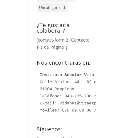
Uncategorized
¿Te gustaría
colaborar?
[contact-form 2 "Contacto
Pie de Página"]
Nos encontrarás en:
Instituto Secular Vita et Pax
Calle Aralar, 44 – 6º dcha. 

31004 Pamplona

Teléfono: 948-235-790 / 948-230-787

E-mail: vidapaz@vitaetpax.org

Móviles: 678 89 88 38 /  660 76 91 28
Síguenos: