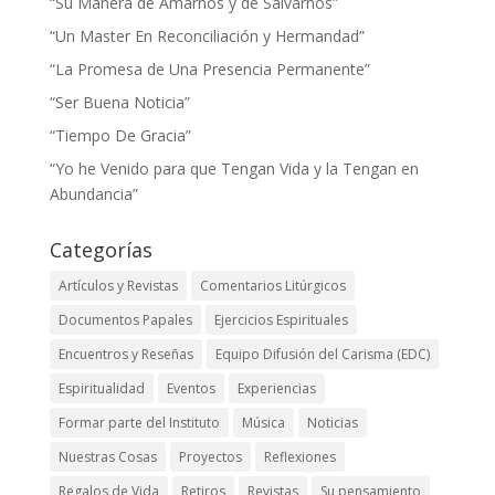
“Su Manera de Amarnos y de Salvarnos”
“Un Master En Reconciliación y Hermandad”
“La Promesa de Una Presencia Permanente”
“Ser Buena Noticia”
“Tiempo De Gracia”
“Yo he Venido para que Tengan Vida y la Tengan en
Abundancia”
Categorías
Artículos y Revistas
Comentarios Litúrgicos
Documentos Papales
Ejercicios Espirituales
Encuentros y Reseñas
Equipo Difusión del Carisma (EDC)
Espiritualidad
Eventos
Experiencias
Formar parte del Instituto
Música
Noticias
Nuestras Cosas
Proyectos
Reflexiones
Regalos de Vida
Retiros
Revistas
Su pensamiento