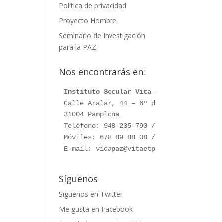
Política de privacidad
Proyecto Hombre
Seminario de Investigación
para la PAZ
Nos encontrarás en:
Instituto Secular Vita et Pax
Calle Aralar, 44 – 6º dcha.

31004 Pamplona

Teléfono: 948-235-790 / 948-230-787

Móviles: 678 89 88 38 / 660 76 91 28

E-mail: vidapaz@vitaetpax.org
Síguenos
Siguenos en Twitter
Me gusta en Facebook