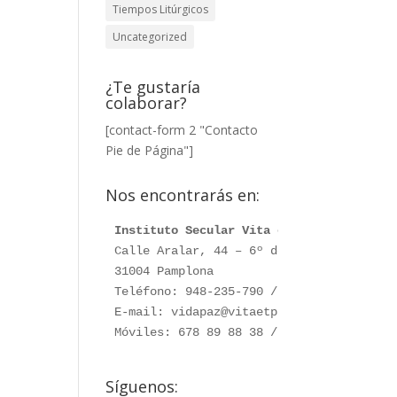
Tiempos Litúrgicos
Uncategorized
¿Te gustaría
colaborar?
[contact-form 2 "Contacto
Pie de Página"]
Nos encontrarás en:
Instituto Secular Vita et Pax
Calle Aralar, 44 – 6º dcha. 

31004 Pamplona

Teléfono: 948-235-790 / 948-230-787

E-mail: vidapaz@vitaetpax.org

Móviles: 678 89 88 38 /  660 76 91 28
Síguenos: