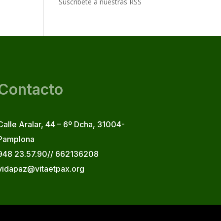
Suscribete a nuestras RSS
Contacto
Calle Aralar, 44 – 6º Dcha, 31004-
Pamplona
948 23.57.90// 662136208
vidapaz@vitaetpax.org