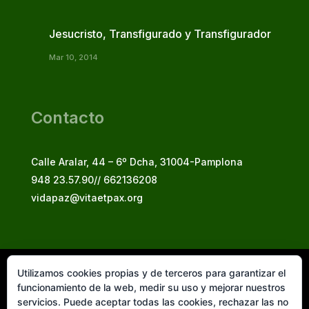
Jesucristo, Transfigurado y Transfigurador
Mar 10, 2014
Contacto
Calle Aralar, 44 – 6º Dcha, 31004-Pamplona
948 23.57.90// 662136208
vidapaz@vitaetpax.org
Utilizamos cookies propias y de terceros para garantizar el
Vita et Pax, 2025
funcionamiento de la web, medir su uso y mejorar nuestros
© Instituto Secular Vita et Pax in Christo Jesu
servicios. Puede aceptar todas las cookies, rechazar las no