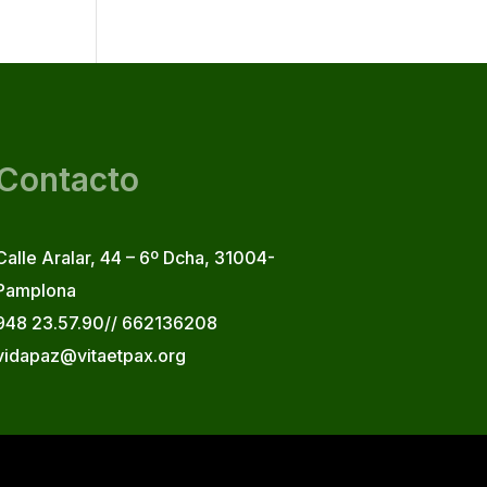
Contacto
Calle Aralar, 44 – 6º Dcha, 31004-
Pamplona
948 23.57.90// 662136208
vidapaz@vitaetpax.org