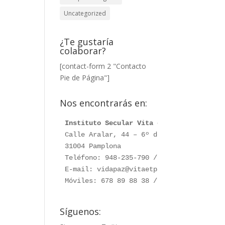
Uncategorized
¿Te gustaría
colaborar?
[contact-form 2 "Contacto
Pie de Página"]
Nos encontrarás en:
Instituto Secular Vita et Pax
Calle Aralar, 44 – 6º dcha. 

31004 Pamplona

Teléfono: 948-235-790 / 948-230-787

E-mail: vidapaz@vitaetpax.org

Móviles: 678 89 88 38 /  660 76 91 28
Síguenos: