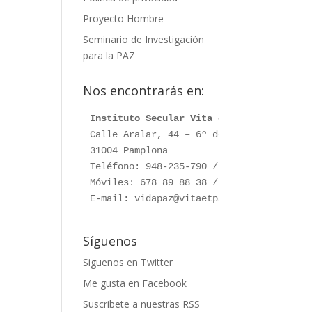
Proyecto Hombre
Seminario de Investigación
para la PAZ
Nos encontrarás en:
Instituto Secular Vita et Pax
Calle Aralar, 44 – 6º dcha.

31004 Pamplona

Teléfono: 948-235-790 / 948-230-787

Móviles: 678 89 88 38 / 660 76 91 28

E-mail: vidapaz@vitaetpax.org
Síguenos
Siguenos en Twitter
Me gusta en Facebook
Suscribete a nuestras RSS